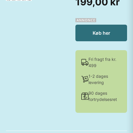
199,00 kr
Køb her
Fri fragt fra kr.
499
1-2 dages
levering
90 dages
fortrydelsesret