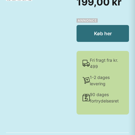
199,00 kr
Køb her
Fri fragt fra kr.
499
1-2 dages
levering
90 dages
fortrydelsesret