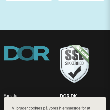
Forside
DOR.DK
Produkter
Tlf. 78768672
Top Rabatter
Vi bruger cookies på vores hjemmeside for at