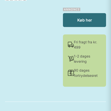
Køb her
Fri fragt fra kr.
499
1-2 dages
levering
90 dages
fortrydelsesret