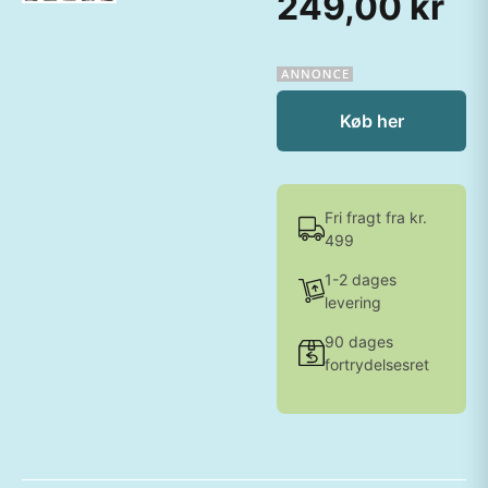
249,00 kr
Køb her
Fri fragt fra kr.
499
1-2 dages
levering
90 dages
fortrydelsesret