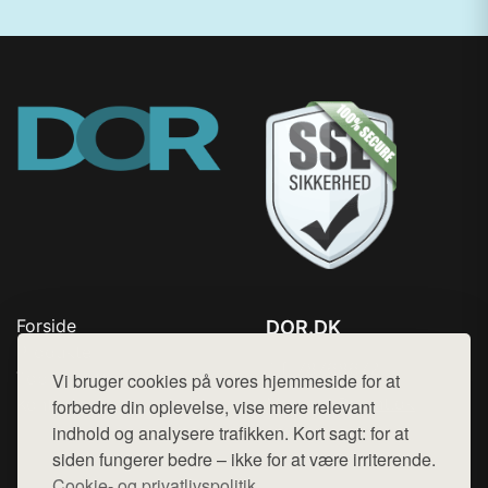
Forside
DOR.DK
Produkter
Tlf. 78768672
Top Rabatter
Vi bruger cookies på vores hjemmeside for at
Mail:
hej@want.dk
Kontakt
forbedre din oplevelse, vise mere relevant
indhold og analysere trafikken. Kort sagt: for at
Cookie- og privatlivspolitik
siden fungerer bedre – ikke for at være irriterende.
Cookie- og privatlivspolitik.