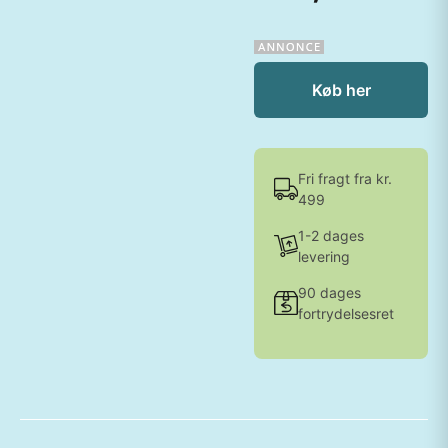
Køb her
Fri fragt fra kr.
499
1-2 dages
levering
90 dages
fortrydelsesret