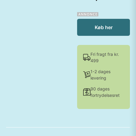
Køb her
Fri fragt fra kr.
499
1-2 dages
levering
90 dages
fortrydelsesret