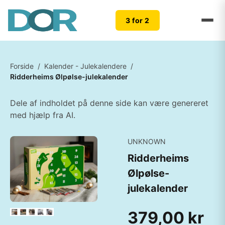
3 for 2
Forside
/
Kalender - Julekalendere
/
Ridderheims Ølpølse-julekalender
Dele af indholdet på denne side kan være genereret
med hjælp fra AI.
UNKNOWN
Ridderheims
Ølpølse-
julekalender
379,00 kr