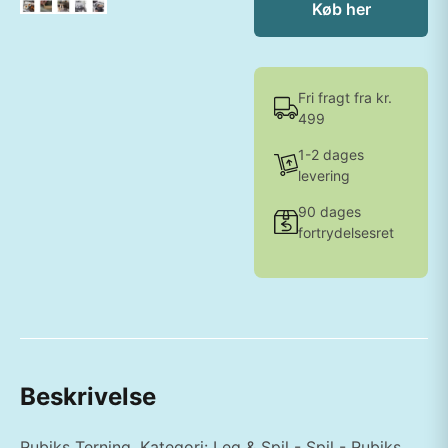
Køb her
Fri fragt fra kr.
499
1-2 dages
levering
90 dages
fortrydelsesret
Beskrivelse
Rubiks Terning. Kategori: Leg & Spil - Spil - Rubiks