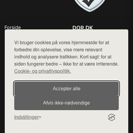
Forside
DOR.DK
Produkter
Tlf. 78768672
Top Rabatter
Vi bruger cookies på vores hjemmeside for at
Mail:
hej@want.dk
Kontakt
forbedre din oplevelse, vise mere relevant
indhold og analysere trafikken. Kort sagt: for at
Cookie- og privatlivspolitik
siden fungerer bedre – ikke for at være irriterende.
Cookie- og privatlivspolitik.
Denne side er en del af want.dk, der udgiver en række
Accepter alle
hjemmesider med præsentation af forskellige produkter fra
diverse webshops. Der sælges ikke varer fra denne side - vi
Afvis ikke‑nødvendige
henviser til de shops, som sælger varen. Vi har heller ikke
varerne på lager.
Indstillinger
© 2026 dor.dk. Alle rettigheder forbeholdes.