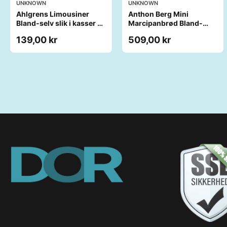
UNKNOWN
UNKNOWN
Ahlgrens Limousiner
Anthon Berg Mini
Bland-selv slik i kasser 1
Marcipanbrød Bland-
kg
selv-slik i kasser 1,8 kg
139,00 kr
509,00 kr