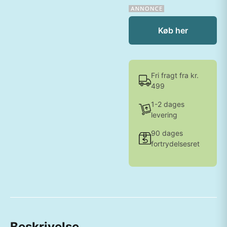
Køb her
Fri fragt fra kr.
499
1-2 dages
levering
90 dages
fortrydelsesret
Beskrivelse