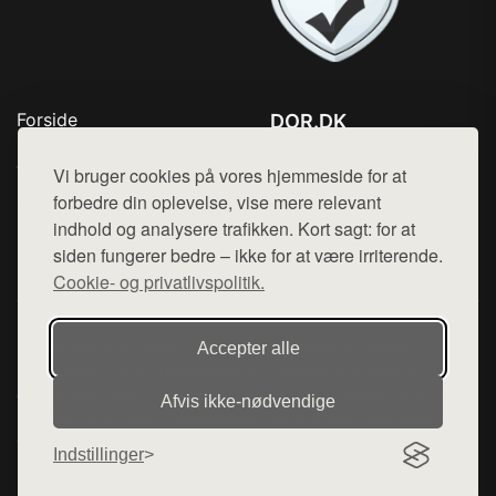
Forside
DOR.DK
Produkter
Tlf. 78768672
Top Rabatter
Vi bruger cookies på vores hjemmeside for at
Mail:
hej@want.dk
Kontakt
forbedre din oplevelse, vise mere relevant
indhold og analysere trafikken. Kort sagt: for at
Cookie- og privatlivspolitik
siden fungerer bedre – ikke for at være irriterende.
Cookie- og privatlivspolitik.
Denne side er en del af want.dk, der udgiver en række
Accepter alle
hjemmesider med præsentation af forskellige produkter fra
diverse webshops. Der sælges ikke varer fra denne side - vi
Afvis ikke‑nødvendige
henviser til de shops, som sælger varen. Vi har heller ikke
varerne på lager.
Indstillinger
© 2026 dor.dk. Alle rettigheder forbeholdes.