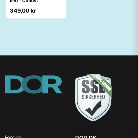
cm) - Outlust
349,00 kr
Forside
DOR.DK