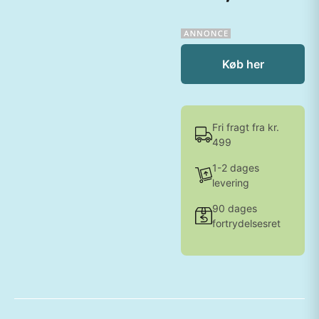
Køb her
Fri fragt fra kr.
499
1-2 dages
levering
90 dages
fortrydelsesret