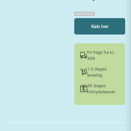
Køb her
Fri fragt fra kr.
499
1-2 dages
levering
90 dages
fortrydelsesret