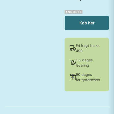
Køb her
Fri fragt fra kr.
499
1-2 dages
levering
90 dages
fortrydelsesret