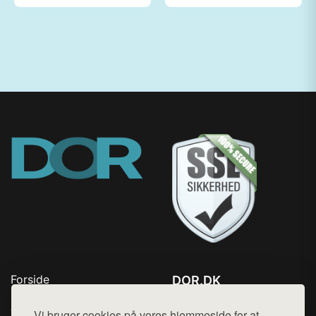
Forside
DOR.DK
Produkter
Tlf. 78768672
Top Rabatter
Vi bruger cookies på vores hjemmeside for at