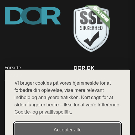
Forside
DOR.DK
Produkter
Tlf. 78768672
Top Rabatter
Vi bruger cookies på vores hjemmeside for at
Mail:
hej@want.dk
Kontakt
forbedre din oplevelse, vise mere relevant
indhold og analysere trafikken. Kort sagt: for at
Cookie- og privatlivspolitik
siden fungerer bedre – ikke for at være irriterende.
Cookie- og privatlivspolitik.
Denne side er en del af want.dk, der udgiver en række
Accepter alle