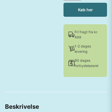
Køb her
Fri fragt fra kr.
499
1-2 dages
levering
90 dages
fortrydelsesret
Beskrivelse