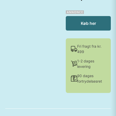
Køb her
Fri fragt fra kr.
499
1-2 dages
levering
90 dages
fortrydelsesret