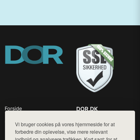
Forside
DOR.DK
Produkter
Tlf. 78768672
Top Rabatter
Vi bruger cookies på vores hjemmeside for at
Mail:
hej@want.dk
Kontakt
forbedre din oplevelse, vise mere relevant
indhold og analysere trafikken. Kort sagt: for at