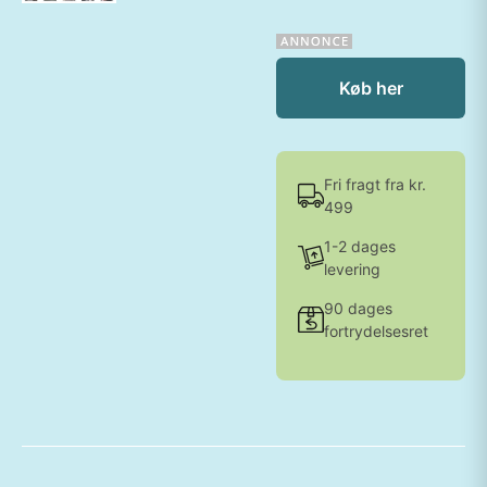
Køb her
Fri fragt fra kr.
499
1-2 dages
levering
90 dages
fortrydelsesret