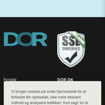
Forside
DOR.DK
Produkter
Tlf. 78768672
Top Rabatter
Vi bruger cookies på vores hjemmeside for at
Mail:
hej@want.dk
Kontakt
forbedre din oplevelse, vise mere relevant
indhold og analysere trafikken. Kort sagt: for at