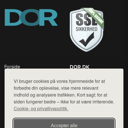
Forside
DOR.DK
Produkter
Tlf. 78768672
Top Rabatter
Vi bruger cookies på vores hjemmeside for at
Mail:
hej@want.dk
Kontakt
forbedre din oplevelse, vise mere relevant
indhold og analysere trafikken. Kort sagt: for at
Cookie- og privatlivspolitik
siden fungerer bedre – ikke for at være irriterende.
Cookie- og privatlivspolitik.
Denne side er en del af want.dk, der udgiver en række
Accepter alle