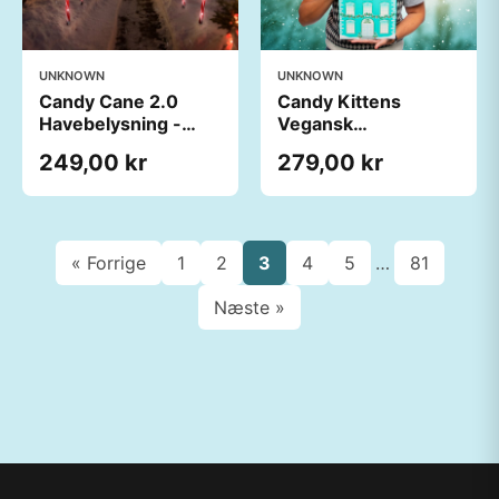
UNKNOWN
UNKNOWN
Candy Cane 2.0
Candy Kittens
Havebelysning -
Vegansk
Spralla
Julekalender
249,00 kr
279,00 kr
« Forrige
1
2
3
4
5
…
81
Næste »