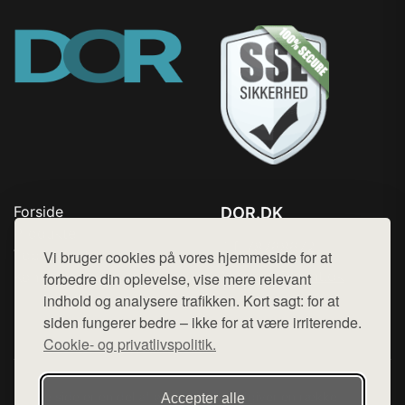
Forside
DOR.DK
Produkter
Tlf. 78768672
Top Rabatter
Vi bruger cookies på vores hjemmeside for at
Mail:
hej@want.dk
Kontakt
forbedre din oplevelse, vise mere relevant
indhold og analysere trafikken. Kort sagt: for at
Cookie- og privatlivspolitik
siden fungerer bedre – ikke for at være irriterende.
Cookie- og privatlivspolitik.
Denne side er en del af want.dk, der udgiver en række
Accepter alle