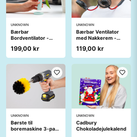
UNKNOWN
UNKNOWN
Bærbar
Bærbar Ventilator
Bordventilator -
med Nakkerem -
Vooni
Spralla
199,00 kr
119,00 kr
UNKNOWN
UNKNOWN
Børste til
Cadbury
boremaskine 3-pak
Chokoladejulekalender
- Wibbri