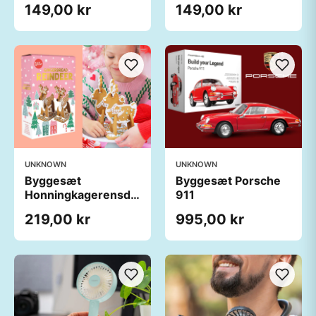
149,00 kr
149,00 kr
UNKNOWN
UNKNOWN
Byggesæt
Byggesæt Porsche
Honningkagerensdyr
911
- The Treat Kitchen
219,00 kr
995,00 kr