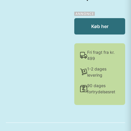
Køb her
Fri fragt fra kr.
499
1-2 dages
levering
90 dages
fortrydelsesret