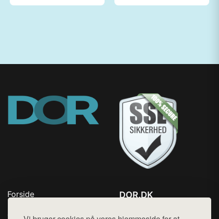
Forside
DOR.DK
Produkter
Tlf. 78768672
Top Rabatter
Vi bruger cookies på vores hjemmeside for at