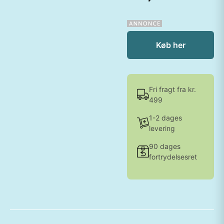
Køb her
Fri fragt fra kr.
499
1-2 dages
levering
90 dages
fortrydelsesret