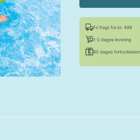
Fri fragt fra kr. 499
1-2 dages levering
90 dages fortrydelsesr