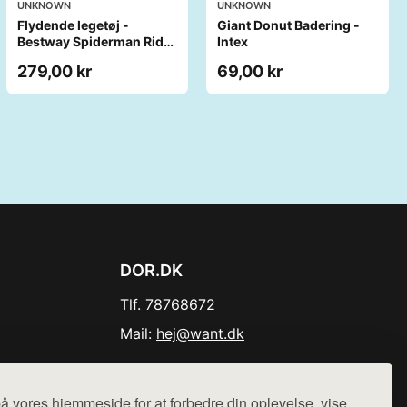
UNKNOWN
UNKNOWN
Flydende legetøj -
Giant Donut Badering -
Bestway Spiderman Ride-
Intex
On
279,00 kr
69,00 kr
DOR.DK
Tlf. 78768672
Mail:
hej@want.dk
Cookie- og privatlivspolitik
å vores hjemmeside for at forbedre din oplevelse, vise