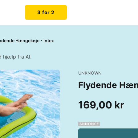
3 for 2
ydende Hængekøje - Intex
 hjælp fra AI.
UNKNOWN
Flydende Hæng
169,00 kr