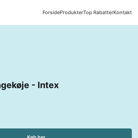
Forside
Produkter
Top Rabatter
Kontakt
ekøje - Intex
Køb her