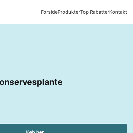
Forside
Produkter
Top Rabatter
Kontakt
Konservesplante
Køb her