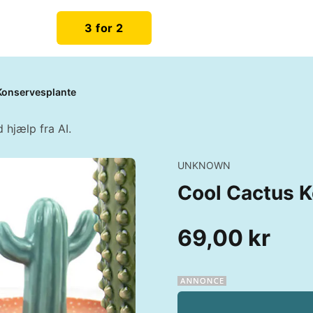
3 for 2
Konservesplante
 hjælp fra AI.
UNKNOWN
Cool Cactus 
69,00 kr