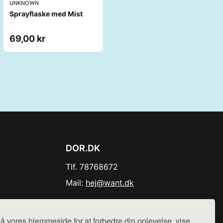
UNKNOWN
Sprayflaske med Mist
69,00 kr
DOR.DK
Tlf. 78768672
Mail:
hej@want.dk
Cookie- og privatlivspolitik
å vores hjemmeside for at forbedre din oplevelse, vise