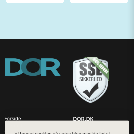
Forside
DOR.DK
Produkter
Tlf. 78768672
Top Rabatter
Vi bruger cookies på vores hjemmeside for at