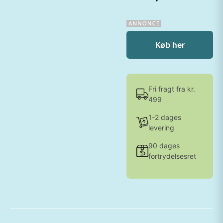
Køb her
Fri fragt fra kr.
499
1-2 dages
levering
90 dages
fortrydelsesret