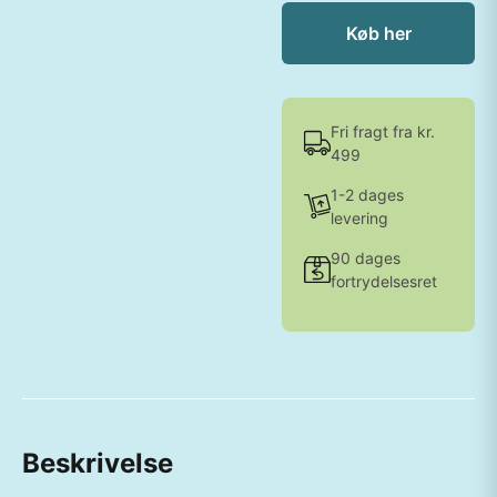
Køb her
Fri fragt fra kr.
499
1-2 dages
levering
90 dages
fortrydelsesret
Beskrivelse