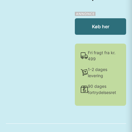
Køb her
Fri fragt fra kr.
499
1-2 dages
levering
90 dages
fortrydelsesret