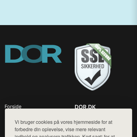
Forside
DOR.DK
Produkter
Tlf. 78768672
Top Rabatter
Vi bruger cookies på vores hjemmeside for at
Mail:
hej@want.dk
Kontakt
forbedre din oplevelse, vise mere relevant
indhold og analysere trafikken. Kort sagt: for at