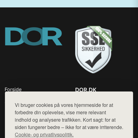
Forside
DOR.DK
Produkter
Tlf. 78768672
Top Rabatter
Vi bruger cookies på vores hjemmeside for at
Mail:
hej@want.dk
Kontakt
forbedre din oplevelse, vise mere relevant
indhold og analysere trafikken. Kort sagt: for at
Cookie- og privatlivspolitik
siden fungerer bedre – ikke for at være irriterende.
Cookie- og privatlivspolitik.