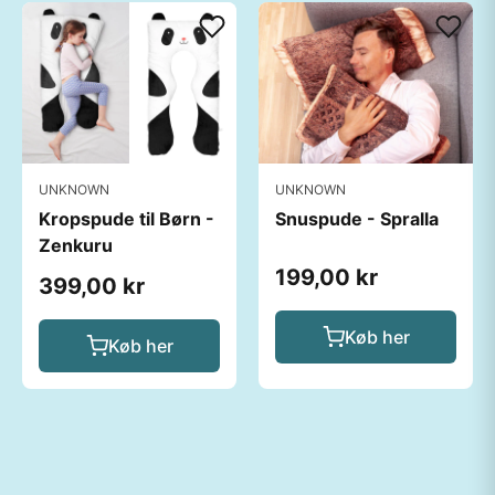
UNKNOWN
UNKNOWN
Kropspude til Børn -
Snuspude - Spralla
Zenkuru
199,00 kr
399,00 kr
Køb her
Køb her