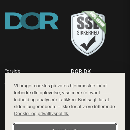
Forside
DOR.DK
Produkter
Tlf. 78768672
Top Rabatter
Vi bruger cookies på vores hjemmeside for at
Mail:
hej@want.dk
Kontakt
forbedre din oplevelse, vise mere relevant
indhold og analysere trafikken. Kort sagt: for at
Cookie- og privatlivspolitik
siden fungerer bedre – ikke for at være irriterende.
Cookie- og privatlivspolitik.