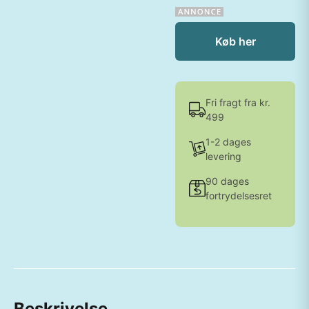
Køb her
Fri fragt fra kr.
499
1-2 dages
levering
90 dages
fortrydelsesret
Beskrivelse