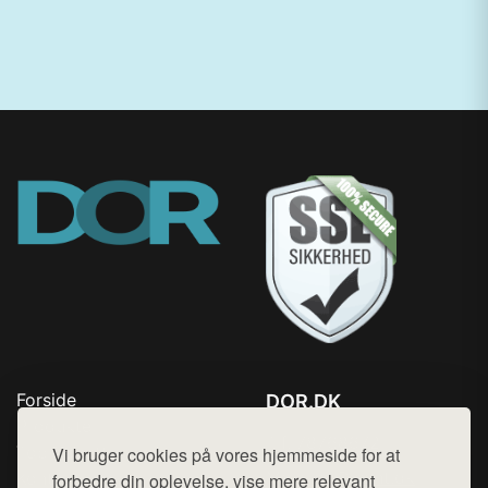
Forside
DOR.DK
Produkter
Tlf. 78768672
Top Rabatter
Vi bruger cookies på vores hjemmeside for at
Mail:
hej@want.dk
Kontakt
forbedre din oplevelse, vise mere relevant