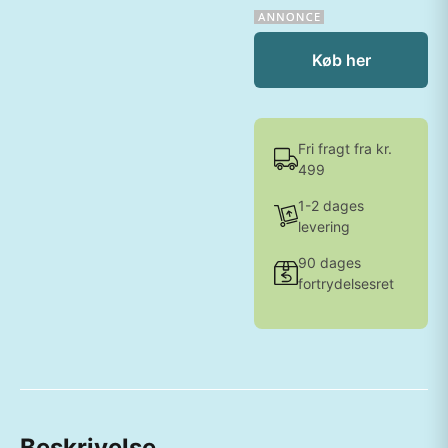
Køb her
Fri fragt fra kr.
499
1-2 dages
levering
90 dages
fortrydelsesret
Beskrivelse