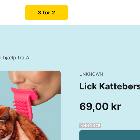
3 for 2
 hjælp fra AI.
UNKNOWN
Lick Kattebør
69,00 kr