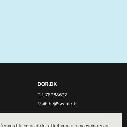
DOR.DK
Tlf. 78768672
Mail:
hej@want.dk
Cookie- og privatlivspolitik
å vores hjemmeside for at forbedre din oplevelse, vise