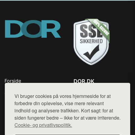
Forside
DOR.DK
Produkter
Tlf. 78768672
Top Rabatter
Vi bruger cookies på vores hjemmeside for at
Mail:
hej@want.dk
Kontakt
forbedre din oplevelse, vise mere relevant
indhold og analysere trafikken. Kort sagt: for at
Cookie- og privatlivspolitik
siden fungerer bedre – ikke for at være irriterende.
Cookie- og privatlivspolitik.