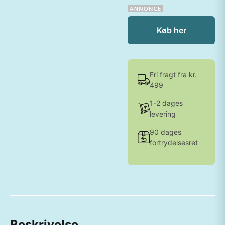
Køb her
Fri fragt fra kr.
499
1-2 dages
levering
90 dages
fortrydelsesret
Beskrivelse