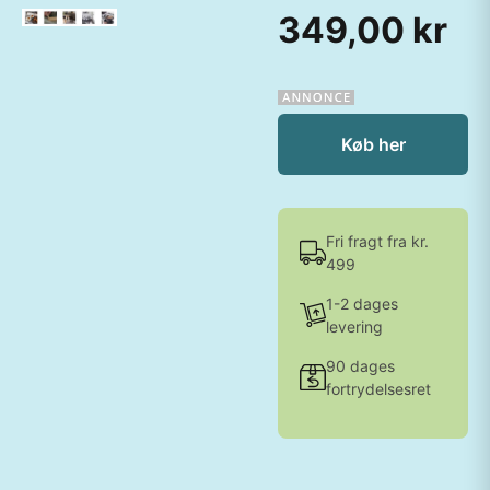
349,00 kr
Køb her
Fri fragt fra kr.
499
1-2 dages
levering
90 dages
fortrydelsesret