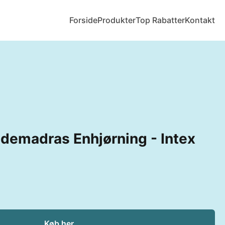
Forside
Produkter
Top Rabatter
Kontakt
demadras Enhjørning - Intex
Køb her