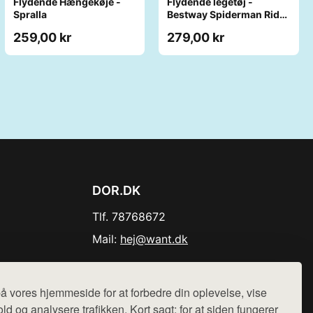
Flydende Hængekøje -
Flydende legetøj -
Spralla
Bestway Spiderman Ride-
On
259,00 kr
279,00 kr
DOR.DK
Tlf. 78768672
Mail:
hej@want.dk
Cookie- og privatlivspolitik
å vores hjemmeside for at forbedre din oplevelse, vise
ld og analysere trafikken. Kort sagt: for at siden fungerer