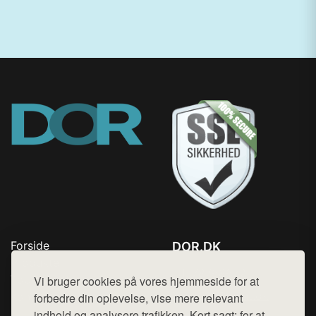
Forside
DOR.DK
Produkter
Tlf. 78768672
Top Rabatter
Vi bruger cookies på vores hjemmeside for at
Mail:
hej@want.dk
Kontakt
forbedre din oplevelse, vise mere relevant
indhold og analysere trafikken. Kort sagt: for at