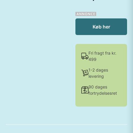
Køb her
Fri fragt fra kr.
499
1-2 dages
levering
90 dages
fortrydelsesret