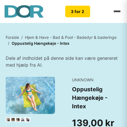
3 for 2
Forside
/
Hjem & Have - Bad & Pool - Badedyr & baderinge
/
Oppustelig Hængekøje - Intex
Dele af indholdet på denne side kan være genereret
med hjælp fra AI.
UNKNOWN
Oppustelig
Hængekøje -
Intex
139,00 kr